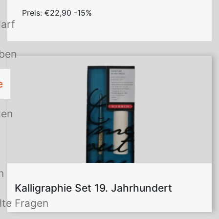
Preis: €22,90 -15%
arf
rben
e
ten
n
Kalligraphie Set 19. Jahrhundert
lte Fragen