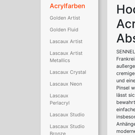
Ho
Acrylfarben
Golden Artist
Acr
Golden Fluid
Abs
Lascaux Artist
SENNEL
Lascaux Artist
Frankrei
Metallics
außerge
Lascaux Crystal
cremige
und ein
Lascaux Neon
Pinsel 
lässt s
Lascaux
bewahrt
Perlacryl
einfach
Lascaux Studio
insbeso
Anhänge
Lascaux Studio
moderne
Bronze