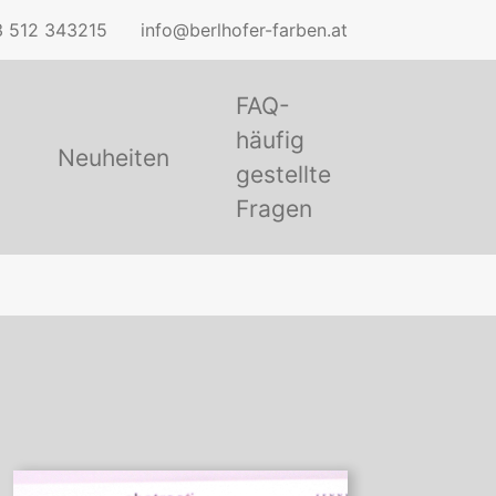
 512 343215
info@berlhofer-farben.at
FAQ-
häufig
Neuheiten
gestellte
Fragen