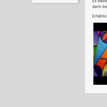
Es best
darin be
Erhältli