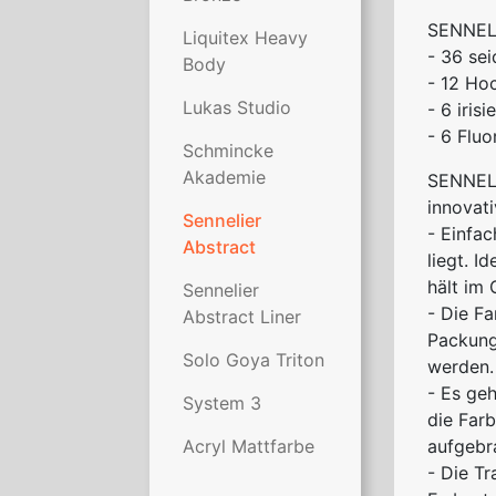
SENNEL
Liquitex Heavy
- 36 se
Body
- 12 Ho
Lukas Studio
- 6 iris
- 6 Flu
Schmincke
Akademie
SENNEL
innovat
Sennelier
- Einfa
Abstract
liegt. I
hält im
Sennelier
- Die Fa
Abstract Liner
Packung
Solo Goya Triton
werden.
- Es geh
System 3
die Farb
Acryl Mattfarbe
aufgebra
- Die T