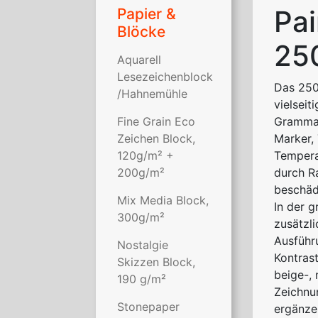
Pai
Papier &
Blöcke
250
Aquarell
Lesezeichenblock
Das 250 
/Hahnemühle
vielseit
Fine Grain Eco
Grammat
Zeichen Block,
Marker, 
120g/m² +
Tempera,
200g/m²
durch R
beschäd
Mix Media Block,
In der 
300g/m²
zusätzli
Ausführu
Nostalgie
Kontras
Skizzen Block,
beige-, 
190 g/m²
Zeichnu
Stonepaper
ergänze