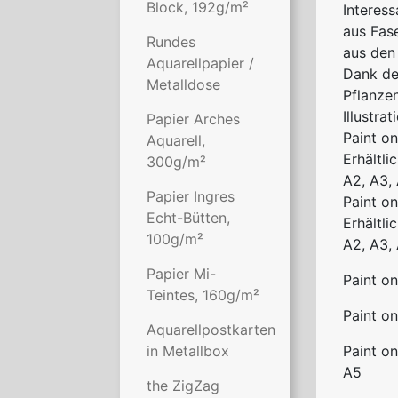
Block, 192g/m²
Interess
aus Fas
Rundes
aus den 
Aquarellpapier /
Dank der
Metalldose
Pflanzen
Illustrat
Papier Arches
Paint o
Aquarell,
Erhältli
300g/m²
A2, A3,
Papier Ingres
Paint on
Echt-Bütten,
Erhältli
100g/m²
A2, A3,
Papier Mi-
Paint on
Teintes, 160g/m²
Paint on
Aquarellpostkarten
in Metallbox
Paint on
A5
the ZigZag