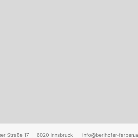
er Straße 17
6020 Innsbruck
info@berlhofer-farben.a