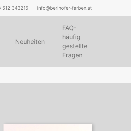
 512 343215
info@berlhofer-farben.at
FAQ-
häufig
Neuheiten
gestellte
Fragen