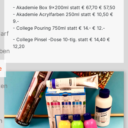
- Akademie Box 9×200ml statt € 67,70 € 57,50
- Akademie Acrylfarben 250ml statt € 10,50 €
9.-
- College Pouring 750ml statt € 14.- € 12.-
arf
- College Pinsel -Dose 10-tlg. statt € 14,40 €
12,20
rben
e
ten
n