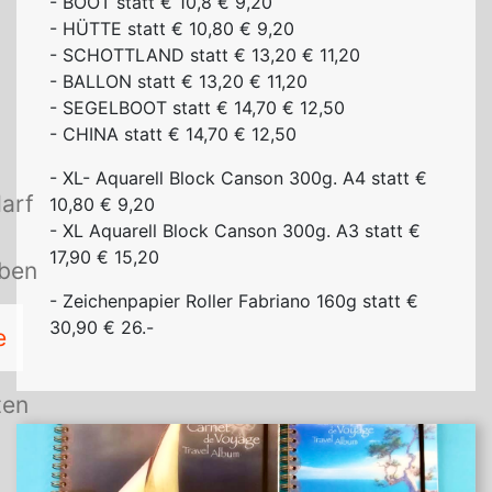
-
BOOT
statt € 10,8 € 9,20
-
HÜTTE
statt € 10,80 € 9,20
-
SCHOTTLAND
statt € 13,20 € 11,20
-
BALLON
statt € 13,20 € 11,20
-
SEGELBOOT
statt € 14,70 € 12,50
-
CHINA
statt € 14,70 € 12,50
- XL- Aquarell Block Canson 300g. A4 statt €
arf
10,80 € 9,20
- XL Aquarell Block Canson 300g. A3 statt €
17,90 € 15,20
rben
- Zeichenpapier Roller Fabriano 160g statt €
30,90 € 26.-
e
ten