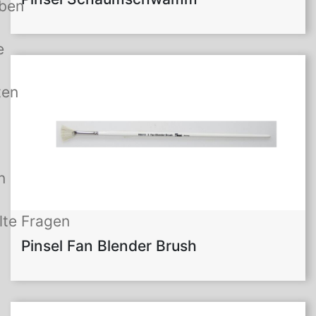
rben
e
ten
n
lte Fragen
Pinsel Fan Blender Brush