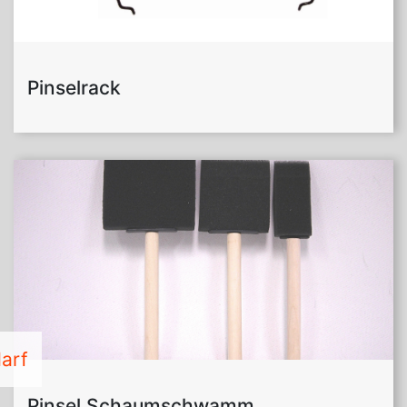
Pinselrack
arf
Pinsel Schaumschwamm