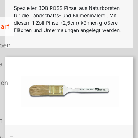
Spezieller
BOB
ROSS
Pinsel aus Naturborsten
für die Landschafts- und Blumenmalerei. Mit
diesem 1 Zoll Pinsel (2,5cm) können größere
arf
Flächen und Untermalungen angelegt werden.
rben
e
ten
n