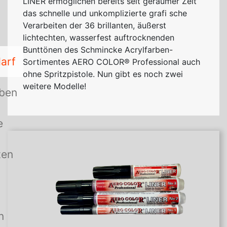
LINER
ermöglichen bereits seit geraumer Zeit
das schnelle und unkomplizierte grafi sche
Verarbeiten der 36 brillanten, äußerst
lichtechten, wasserfest auftrocknenden
Bunttönen des Schmincke Acrylfarben-
arf
Sortimentes
AERO
COLOR® Professional auch
ohne Spritzpistole. Nun gibt es noch zwei
weitere Modelle!
rben
e
ten
n