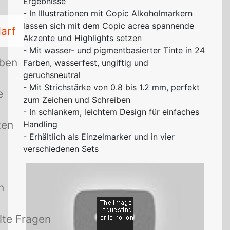
Ergebnisse
- In Illustrationen mit Copic Alkoholmarkern
lassen sich mit dem Copic acrea spannende
arf
Akzente und Highlights setzen
- Mit wasser- und pigmentbasierter Tinte in 24
rben
Farben, wasserfest, ungiftig und
geruchsneutral
- Mit Strichstärke von 0.8 bis 1.2 mm, perfekt
e
zum Zeichen und Schreiben
- In schlankem, leichtem Design für einfaches
ten
Handling
- Erhältlich als Einzelmarker und in vier
verschiedenen Sets
n
lte Fragen