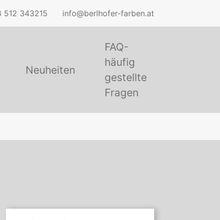
 512 343215
info@berlhofer-farben.at
FAQ-
häufig
Neuheiten
gestellte
Fragen