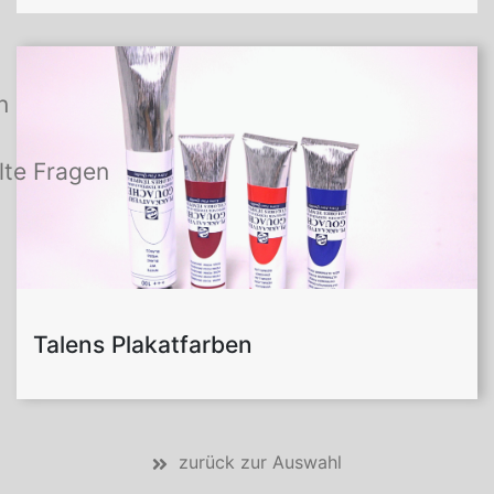
n
lte Fragen
Talens Plakatfarben
zurück zur Auswahl